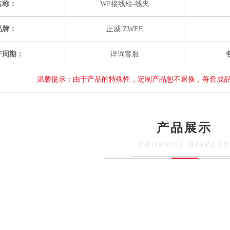
名称：
WP接线柱-线夹
品牌：
正威 ZWEE
产周期：
详询客服
温馨提示：由于产品的特殊性，定制产品恕不退换，每套成
产品展示
PRODUCT DISPLAY