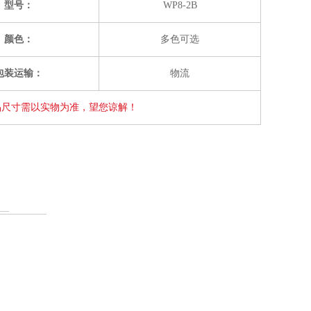
型号：
WP8-2B
颜色：
多色可选
包装运输：
物流
品尺寸需以实物为准，望您谅解！